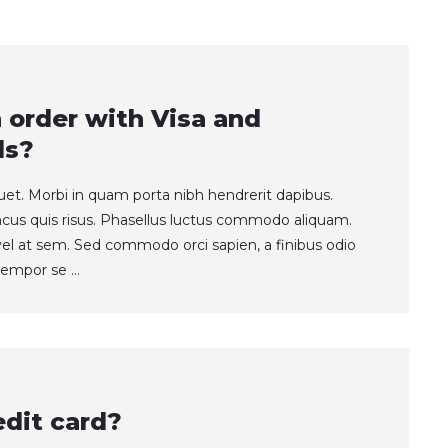
an order with Visa and
ds?
quet. Morbi in quam porta nibh hendrerit dapibus.
ncus quis risus. Phasellus luctus commodo aliquam.
t vel at sem. Sed commodo orci sapien, a finibus odio
empor se ...
edit card?