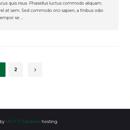
ncus quis risus. Phasellus luctus commodo aliquam.
t vel at sem. Sed commodo orci sapien, a finibus odio
empor se ...
2
 by
UK-7 IT Solutions
hosting.