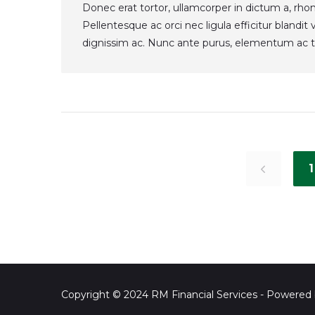
Donec erat tortor, ullamcorper in dictum a, rho
Pellentesque ac orci nec ligula efficitur blandi
dignissim ac. Nunc ante purus, elementum ac t
Posts
navigation
1
Copyright © 2024 RM Financial Services - Powered